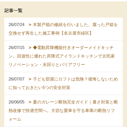
記事一覧
26/07/24
木製戸箱の修繕を行いました。腐った戸箱を
交換せず再生した施工事例【名古屋市緑区】
26/07/15
◆電動昇降機能付きオーダーメイドキッチ
ン。回遊性に優れた昇降式アイランドキッチンで古民家
リノベーション・水回りとバリアフリー
26/07/07
子ども部屋にロフトは危険？後悔しないため
に知っておきたい5つの安全対策
26/06/05
夏のガレージ断熱完全ガイド｜暑さ対策と断
熱改修で快適空間へ。大切な愛車を守る車庫の断熱リフ
ォーム