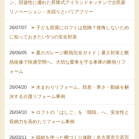
ン。回遊性に優れた昇降式アイランドキッチンで古民家
リノベーション・水回りとバリアフリー
26/07/07
子ども部屋にロフトは危険？後悔しないため
に知っておきたい5つの安全対策
26/06/05
夏のガレージ断熱完全ガイド｜暑さ対策と断
熱改修で快適空間へ。大切な愛車を守る車庫の断熱リフ
ォーム
26/04/20
水まわりリフォーム。段差・寒さ・動線を解
決する介護リフォーム事例
26/04/10
ロフトの「はしご」を「階段」へ。安全性と
収納力を高めたリフォーム事例
26/03/11
端材を使った棚づくり体験｜名古屋市立若宮