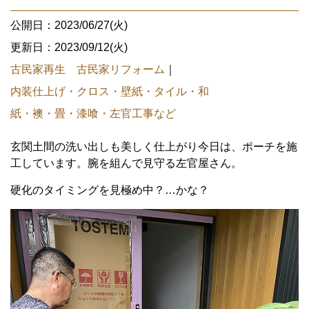
公開日：2023/06/27(火)
更新日：2023/09/12(火)
古民家再生 古民家リフォーム
｜
内装仕上げ・クロス・壁紙・タイル・和
紙・襖・畳・漆喰・左官工事など
玄関土間の洗い出しも美しく仕上がり今日は、ポーチを施
工しています。腕を組んで見守る左官屋さん。
硬化のタイミングを見極め中？…かな？