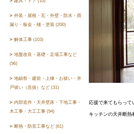
建具・ドア (10)
外装・屋根・瓦・外壁・防水・雨
漏り・板金・樋・塗装 (200)
解体工事 (103)
地盤改良・基礎・足場工事など
(96)
地鎮祭・建前・上棟・お祓い・井
戸祓い（息抜）など (31)
内部造作・天井壁床・下地工事・
応援で来てもらって
木工事・大工工事 (94)
キッチンの天井断熱
断熱・防音工事など (61)