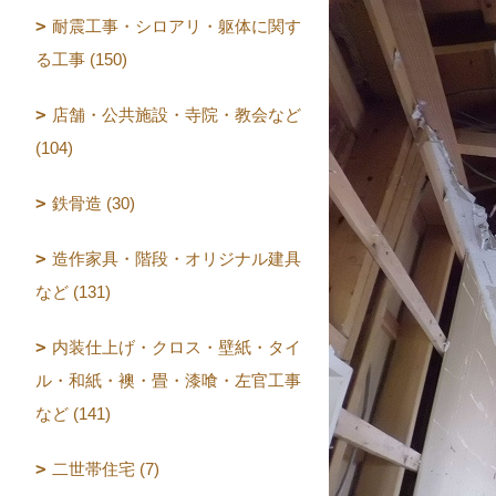
耐震工事・シロアリ・躯体に関す
る工事 (150)
店舗・公共施設・寺院・教会など
(104)
鉄骨造 (30)
造作家具・階段・オリジナル建具
など (131)
内装仕上げ・クロス・壁紙・タイ
ル・和紙・襖・畳・漆喰・左官工事
など (141)
二世帯住宅 (7)