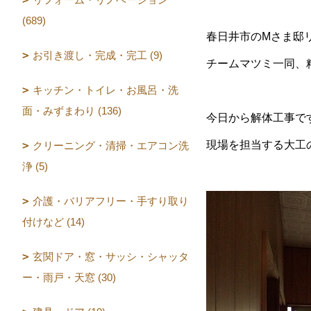
(689)
春日井市のMさま邸
お引き渡し・完成・完工 (9)
チームマツミ一同、
キッチン・トイレ・お風呂・洗
面・みずまわり (136)
今日から解体工事で
現場を担当する大工
クリーニング・清掃・エアコン洗
浄 (5)
介護・バリアフリー・手すり取り
付けなど (14)
玄関ドア・窓・サッシ・シャッタ
ー・雨戸・天窓 (30)