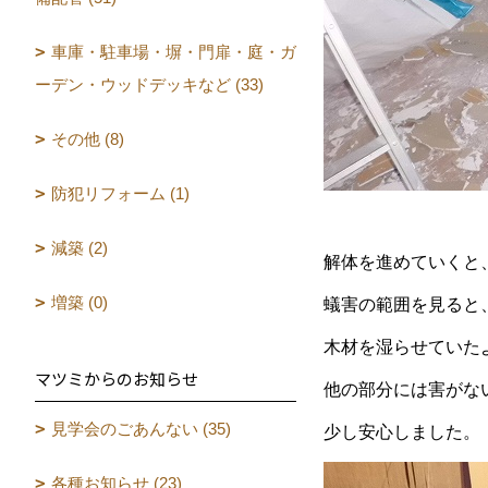
車庫・駐車場・塀・門扉・庭・ガ
ーデン・ウッドデッキなど (33)
その他 (8)
防犯リフォーム (1)
減築 (2)
解体を進めていくと
増築 (0)
蟻害の範囲を見ると
木材を湿らせていた
マツミからのお知らせ
他の部分には害がな
見学会のごあんない (35)
少し安心しました。
各種お知らせ (23)