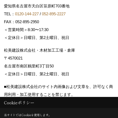
愛知県名古屋市天白区笹原町703番地
TEL：
0120-144-227
/
052-895-2227
FAX：052-895-2950
＜営業時間＞8:30〜17:30
＜定休日＞日曜日、第2土曜日、祝日
松美建設株式会社・木材加工工場・倉庫
〒4570021
名古屋市南区鶴里町3丁目50
＜定休日＞日曜日、第2土曜日、祝日
■松美建設株式会社のサイト内画像および文章を、許可なく商
用利用・加工使用することを禁じます。
Cookieポリシー
Copyright (c) matsumikensetsu. All Rights Reserved.
当サイトではCookieを使用します。