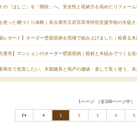
トの「はしご」を「階段」へ。安全性と収納力を高めたリフォーム
を使った棚づくり体験｜名古屋市立若宮高等特別支援学校の生徒さ
場レポート】オーダー壁面収納を現場で組み上げました｜桧香る木
古屋市】マンションのオーダー壁面収納｜桧材と木組みでつくる造
家再生で見直したい、木製建具と雨戸の価値・直して長く使う。未
1ページ （全168ページ中）
1
2
3
4
5