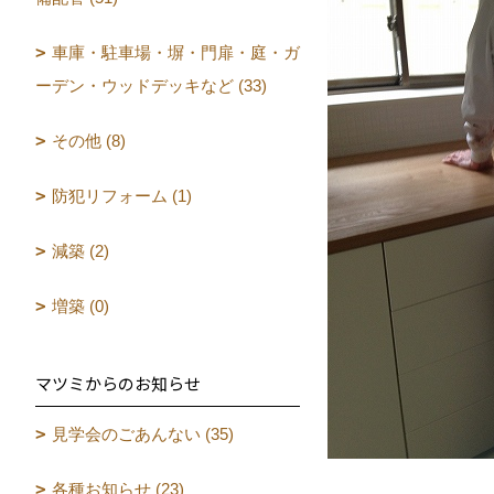
車庫・駐車場・塀・門扉・庭・ガ
ーデン・ウッドデッキなど (33)
その他 (8)
防犯リフォーム (1)
減築 (2)
増築 (0)
マツミからのお知らせ
見学会のごあんない (35)
各種お知らせ (23)