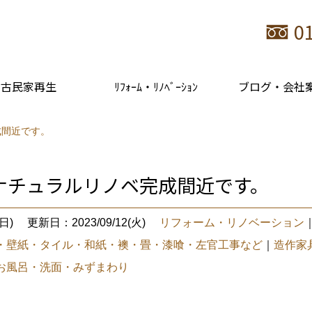
0
古民家再生
ﾘﾌｫｰﾑ・ﾘﾉﾍﾞｰｼｮﾝ
ブログ・会社
成間近です。
ナチュラルリノベ完成間近です。
日)
更新日：2023/09/12(火)
リフォーム・リノベーション
・壁紙・タイル・和紙・襖・畳・漆喰・左官工事など
｜
造作家
お風呂・洗面・みずまわり