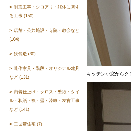
耐震工事・シロアリ・躯体に関す
る工事 (150)
店舗・公共施設・寺院・教会など
(104)
鉄骨造 (30)
造作家具・階段・オリジナル建具
キッチン小窓からク
など (131)
内装仕上げ・クロス・壁紙・タイ
ル・和紙・襖・畳・漆喰・左官工事
など (141)
二世帯住宅 (7)