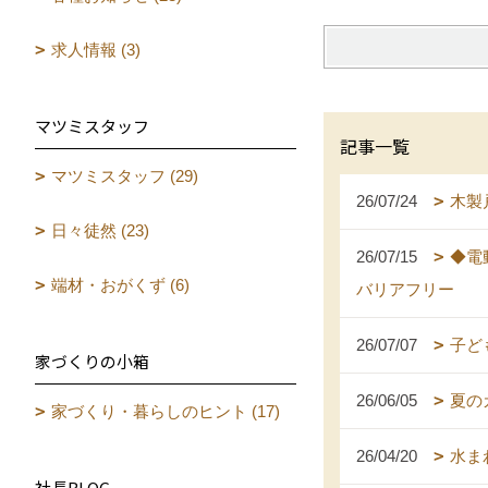
求人情報 (3)
マツミスタッフ
記事一覧
マツミスタッフ (29)
26/07/24
木製
日々徒然 (23)
26/07/15
◆電
端材・おがくず (6)
バリアフリー
26/07/07
子ど
家づくりの小箱
26/06/05
夏の
家づくり・暮らしのヒント (17)
26/04/20
水ま
社長BLOG