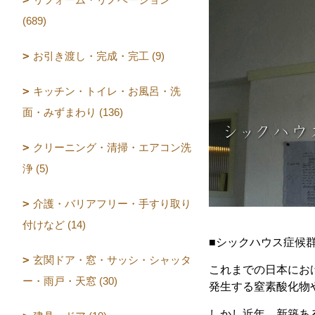
(689)
お引き渡し・完成・完工 (9)
キッチン・トイレ・お風呂・洗
面・みずまわり (136)
クリーニング・清掃・エアコン洗
浄 (5)
介護・バリアフリー・手すり取り
付けなど (14)
■シックハウス症候
玄関ドア・窓・サッシ・シャッタ
これまでの日本にお
ー・雨戸・天窓 (30)
発生する窒素酸化物
しかし近年、新築あ