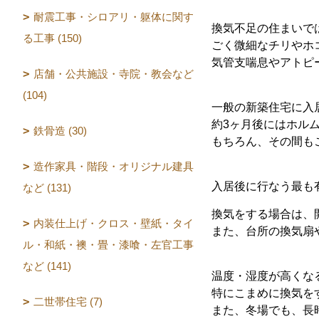
耐震工事・シロアリ・躯体に関す
換気不足の住まいで
る工事 (150)
ごく微細なチリやホ
気管支喘息やアトピ
店舗・公共施設・寺院・教会など
(104)
一般の新築住宅に入
約3ヶ月後にはホル
鉄骨造 (30)
もちろん、その間も
造作家具・階段・オリジナル建具
入居後に行なう最も
など (131)
換気をする場合は、
内装仕上げ・クロス・壁紙・タイ
また、台所の換気扇
ル・和紙・襖・畳・漆喰・左官工事
など (141)
温度・湿度が高くな
特にこまめに換気を
二世帯住宅 (7)
また、冬場でも、長