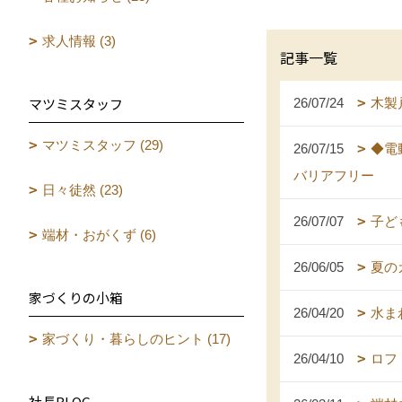
求人情報 (3)
記事一覧
マツミスタッフ
26/07/24
木製
マツミスタッフ (29)
26/07/15
◆電
バリアフリー
日々徒然 (23)
26/07/07
子ど
端材・おがくず (6)
26/06/05
夏の
家づくりの小箱
26/04/20
水ま
家づくり・暮らしのヒント (17)
26/04/10
ロフ
社長BLOG