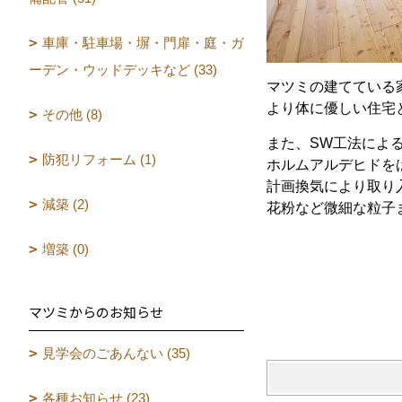
車庫・駐車場・塀・門扉・庭・ガ
ーデン・ウッドデッキなど (33)
マツミの建てている
より体に優しい住宅
その他 (8)
また、SW工法によ
防犯リフォーム (1)
ホルムアルデヒドを
計画換気により取り
減築 (2)
花粉など微細な粒子
増築 (0)
マツミからのお知らせ
見学会のごあんない (35)
各種お知らせ (23)