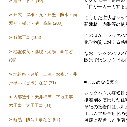
建具・ドア (10)
「目がチカチカする
外装・屋根・瓦・外壁・防水・雨
こうした症状はシッ
漏り・板金・樋・塗装 (200)
新建材・内装等の使
このほか、シックハ
解体工事 (103)
化学物質に対する感
地盤改良・基礎・足場工事など
なお、シックハウス
(96)
欧米ではシックビル症候群
地鎮祭・建前・上棟・お祓い・井
■こまめな換気を
戸祓い（息抜）など (31)
シックハウス症候群
内部造作・天井壁床・下地工事・
接着剤を使用した住
木工事・大工工事 (94)
壁紙の接着剤はホル
ホルムアルデヒドの
断熱・防音工事など (61)
健康に配慮した住宅