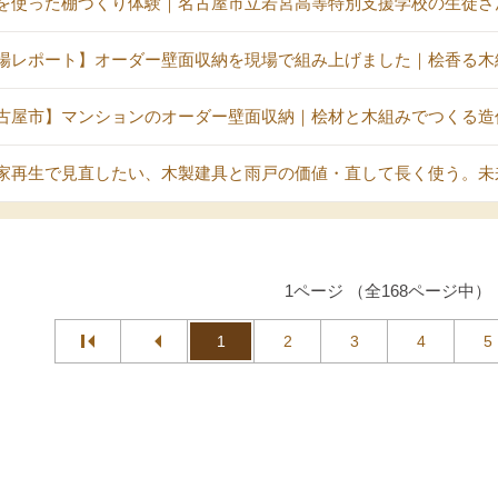
を使った棚づくり体験｜名古屋市立若宮高等特別支援学校の生徒さ
場レポート】オーダー壁面収納を現場で組み上げました｜桧香る木
古屋市】マンションのオーダー壁面収納｜桧材と木組みでつくる造
家再生で見直したい、木製建具と雨戸の価値・直して長く使う。未
1ページ （全168ページ中）
1
2
3
4
5