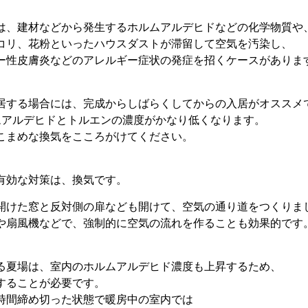
は、建材などから発生するホルムアルデヒドなどの化学物質や
コリ、花粉といったハウスダストが滞留して空気を汚染し、
ー性皮膚炎などのアレルギー症状の発症を招くケースがありま
居する場合には、完成からしばらくしてからの入居がオススメ
ムアルデヒドとトルエンの濃度がかなり低くなります。
こまめな換気をこころがけてください。
有効な対策は、換気です。
開けた窓と反対側の扉なども開けて、空気の通り道をつくりま
や扇風機などで、強制的に空気の流れを作ることも効果的です
る夏場は、室内のホルムアルデヒド濃度も上昇するため、
することが必要です。
時間締め切った状態で暖房中の室内では