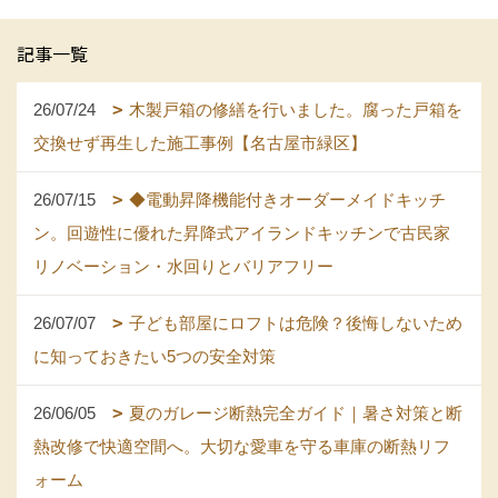
記事一覧
26/07/24
木製戸箱の修繕を行いました。腐った戸箱を
交換せず再生した施工事例【名古屋市緑区】
26/07/15
◆電動昇降機能付きオーダーメイドキッチ
ン。回遊性に優れた昇降式アイランドキッチンで古民家
リノベーション・水回りとバリアフリー
26/07/07
子ども部屋にロフトは危険？後悔しないため
に知っておきたい5つの安全対策
26/06/05
夏のガレージ断熱完全ガイド｜暑さ対策と断
熱改修で快適空間へ。大切な愛車を守る車庫の断熱リフ
ォーム