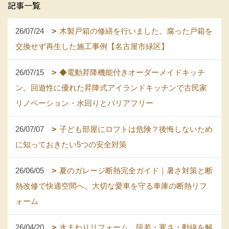
記事一覧
26/07/24
木製戸箱の修繕を行いました。腐った戸箱を
交換せず再生した施工事例【名古屋市緑区】
26/07/15
◆電動昇降機能付きオーダーメイドキッチ
ン。回遊性に優れた昇降式アイランドキッチンで古民家
リノベーション・水回りとバリアフリー
26/07/07
子ども部屋にロフトは危険？後悔しないため
に知っておきたい5つの安全対策
26/06/05
夏のガレージ断熱完全ガイド｜暑さ対策と断
熱改修で快適空間へ。大切な愛車を守る車庫の断熱リフ
ォーム
26/04/20
水まわりリフォーム。段差・寒さ・動線を解