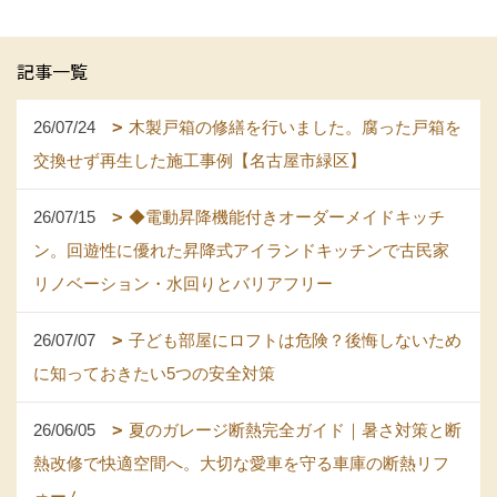
記事一覧
26/07/24
木製戸箱の修繕を行いました。腐った戸箱を
交換せず再生した施工事例【名古屋市緑区】
26/07/15
◆電動昇降機能付きオーダーメイドキッチ
ン。回遊性に優れた昇降式アイランドキッチンで古民家
リノベーション・水回りとバリアフリー
26/07/07
子ども部屋にロフトは危険？後悔しないため
に知っておきたい5つの安全対策
26/06/05
夏のガレージ断熱完全ガイド｜暑さ対策と断
熱改修で快適空間へ。大切な愛車を守る車庫の断熱リフ
ォーム