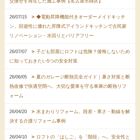
交換せず再生した施工事例【名古屋市緑区】
26/07/15
◆電動昇降機能付きオーダーメイドキッチ
ン。回遊性に優れた昇降式アイランドキッチンで古民家
リノベーション・水回りとバリアフリー
26/07/07
子ども部屋にロフトは危険？後悔しないため
に知っておきたい5つの安全対策
26/06/05
夏のガレージ断熱完全ガイド｜暑さ対策と断
熱改修で快適空間へ。大切な愛車を守る車庫の断熱リフ
ォーム
26/04/20
水まわりリフォーム。段差・寒さ・動線を解
決する介護リフォーム事例
26/04/10
ロフトの「はしご」を「階段」へ。安全性と