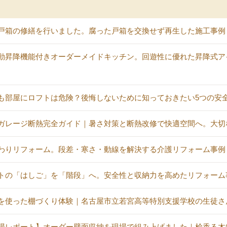
戸箱の修繕を行いました。腐った戸箱を交換せず再生した施工事例
動昇降機能付きオーダーメイドキッチン。回遊性に優れた昇降式ア
も部屋にロフトは危険？後悔しないために知っておきたい5つの安
ガレージ断熱完全ガイド｜暑さ対策と断熱改修で快適空間へ。大切
わりリフォーム。段差・寒さ・動線を解決する介護リフォーム事例
トの「はしご」を「階段」へ。安全性と収納力を高めたリフォーム
を使った棚づくり体験｜名古屋市立若宮高等特別支援学校の生徒さ
場レポート】オーダー壁面収納を現場で組み上げました｜桧香る木