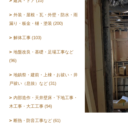
建具・ドア (10)
外装・屋根・瓦・外壁・防水・雨
漏り・板金・樋・塗装 (200)
解体工事 (103)
地盤改良・基礎・足場工事など
(96)
地鎮祭・建前・上棟・お祓い・井
戸祓い（息抜）など (31)
内部造作・天井壁床・下地工事・
木工事・大工工事 (94)
断熱・防音工事など (61)