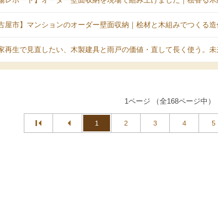
古屋市】マンションのオーダー壁面収納｜桧材と木組みでつくる造
家再生で見直したい、木製建具と雨戸の価値・直して長く使う。未
1ページ （全168ページ中）
1
2
3
4
5