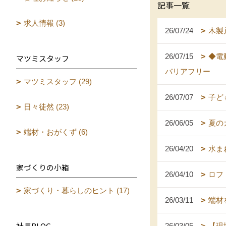
記事一覧
求人情報 (3)
26/07/24
木製
26/07/15
◆電
マツミスタッフ
バリアフリー
マツミスタッフ (29)
26/07/07
子ど
日々徒然 (23)
26/06/05
夏の
端材・おがくず (6)
26/04/20
水ま
家づくりの小箱
26/04/10
ロフ
家づくり・暮らしのヒント (17)
26/03/11
端材
社長BLOG
26/03/05
【現