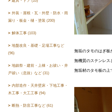
建具・ドア (10)
外装・屋根・瓦・外壁・防水・雨
漏り・板金・樋・塗装 (200)
解体工事 (103)
地盤改良・基礎・足場工事など
無垢のタモのはぎ板
(96)
無機質のステンレス
地鎮祭・建前・上棟・お祓い・井
無垢材のタモ板の上
戸祓い（息抜）など (31)
内部造作・天井壁床・下地工事・
木工事・大工工事 (94)
断熱・防音工事など (61)