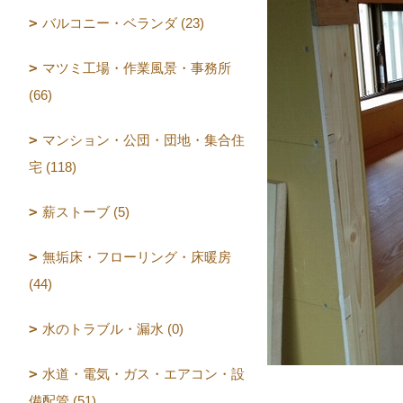
バルコニー・ベランダ (23)
マツミ工場・作業風景・事務所
(66)
マンション・公団・団地・集合住
宅 (118)
薪ストーブ (5)
無垢床・フローリング・床暖房
(44)
水のトラブル・漏水 (0)
水道・電気・ガス・エアコン・設
備配管 (51)