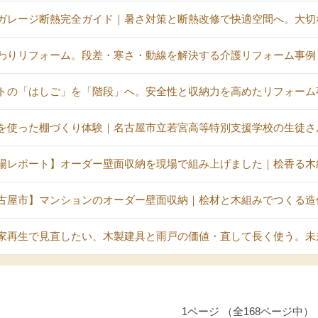
ガレージ断熱完全ガイド｜暑さ対策と断熱改修で快適空間へ。大切
わりリフォーム。段差・寒さ・動線を解決する介護リフォーム事例
トの「はしご」を「階段」へ。安全性と収納力を高めたリフォーム
を使った棚づくり体験｜名古屋市立若宮高等特別支援学校の生徒さ
場レポート】オーダー壁面収納を現場で組み上げました｜桧香る木
古屋市】マンションのオーダー壁面収納｜桧材と木組みでつくる造
家再生で見直したい、木製建具と雨戸の価値・直して長く使う。未
1ページ （全168ページ中）