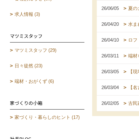
26/06/05
夏の
求人情報 (3)
26/04/20
水ま
マツミスタッフ
26/04/10
ロフ
マツミスタッフ (29)
26/03/11
端材
日々徒然 (23)
26/03/05
【現
端材・おがくず (6)
26/03/04
【名
家づくりの小箱
26/02/05
古民
家づくり・暮らしのヒント (17)
社長BLOG