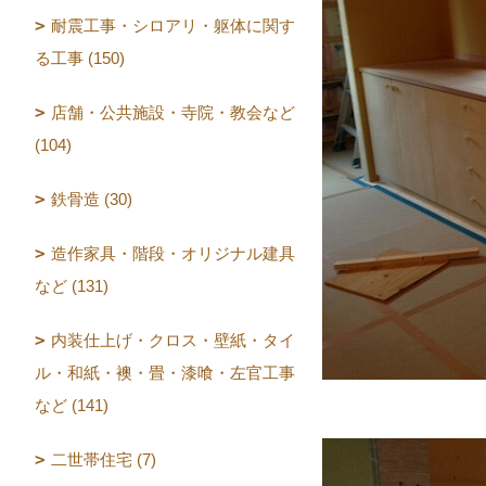
耐震工事・シロアリ・躯体に関す
る工事 (150)
店舗・公共施設・寺院・教会など
(104)
鉄骨造 (30)
造作家具・階段・オリジナル建具
など (131)
内装仕上げ・クロス・壁紙・タイ
ル・和紙・襖・畳・漆喰・左官工事
など (141)
二世帯住宅 (7)