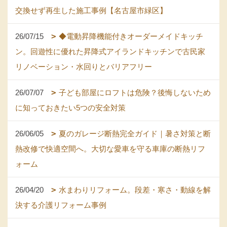
交換せず再生した施工事例【名古屋市緑区】
26/07/15
◆電動昇降機能付きオーダーメイドキッチ
ン。回遊性に優れた昇降式アイランドキッチンで古民家
リノベーション・水回りとバリアフリー
26/07/07
子ども部屋にロフトは危険？後悔しないため
に知っておきたい5つの安全対策
26/06/05
夏のガレージ断熱完全ガイド｜暑さ対策と断
熱改修で快適空間へ。大切な愛車を守る車庫の断熱リフ
ォーム
26/04/20
水まわりリフォーム。段差・寒さ・動線を解
決する介護リフォーム事例