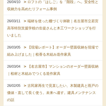
26/04/10
ロフトの「はしご」を「階段」へ。安全性と
収納力を高めたリフォーム事例
26/03/11
端材を使った棚づくり体験｜名古屋市立若宮
高等特別支援学校の生徒さんと木工ワークショップを行
いました
26/03/05
【現場レポート】オーダー壁面収納を現場で
組み上げました｜桧香る木組み造作家具
26/03/04
【名古屋市】マンションのオーダー壁面収納
｜桧材と木組みでつくる造作家具
26/02/05
古民家再生で見直したい、木製建具と雨戸の
価値・直して長く使う。未来へ遺す。建具メンテナンス
の話