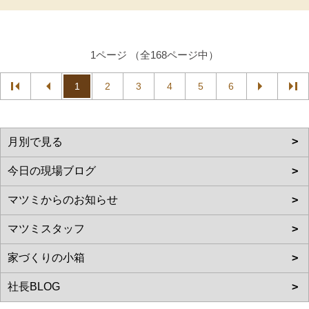
1ページ （全168ページ中）
1
2
3
4
5
6