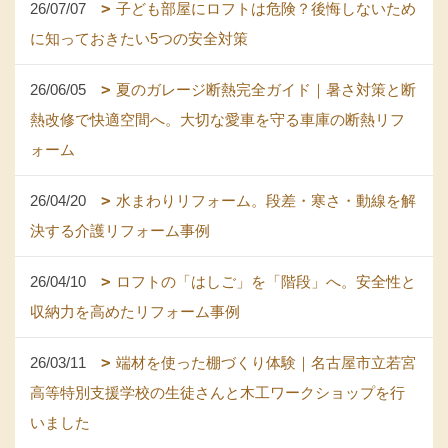
26/07/07
子ども部屋にロフトは危険？後悔しないため
に知っておきたい5つの安全対策
26/06/05
夏のガレージ断熱完全ガイド｜暑さ対策と断
熱改修で快適空間へ。大切な愛車を守る車庫の断熱リフ
ォーム
26/04/20
水まわりリフォーム。段差・寒さ・動線を解
決する介護リフォーム事例
26/04/10
ロフトの「はしご」を「階段」へ。安全性と
収納力を高めたリフォーム事例
26/03/11
端材を使った棚づくり体験｜名古屋市立若宮
高等特別支援学校の生徒さんと木工ワークショップを行
いました