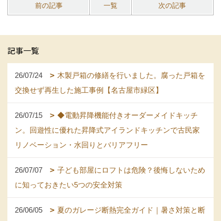
前の記事
一覧
次の記事
記事一覧
26/07/24
木製戸箱の修繕を行いました。腐った戸箱を
交換せず再生した施工事例【名古屋市緑区】
26/07/15
◆電動昇降機能付きオーダーメイドキッチ
ン。回遊性に優れた昇降式アイランドキッチンで古民家
リノベーション・水回りとバリアフリー
26/07/07
子ども部屋にロフトは危険？後悔しないため
に知っておきたい5つの安全対策
26/06/05
夏のガレージ断熱完全ガイド｜暑さ対策と断