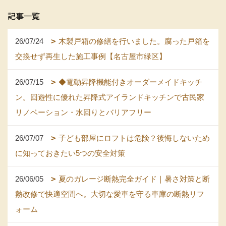
記事一覧
26/07/24
木製戸箱の修繕を行いました。腐った戸箱を
交換せず再生した施工事例【名古屋市緑区】
26/07/15
◆電動昇降機能付きオーダーメイドキッチ
ン。回遊性に優れた昇降式アイランドキッチンで古民家
リノベーション・水回りとバリアフリー
26/07/07
子ども部屋にロフトは危険？後悔しないため
に知っておきたい5つの安全対策
26/06/05
夏のガレージ断熱完全ガイド｜暑さ対策と断
熱改修で快適空間へ。大切な愛車を守る車庫の断熱リフ
ォーム