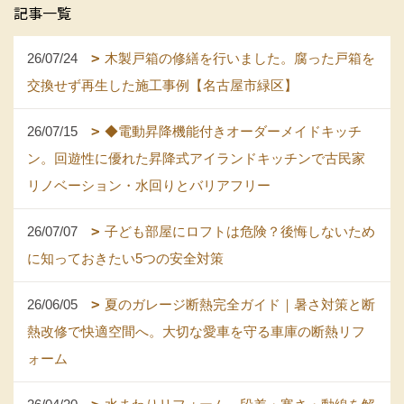
記事一覧
26/07/24
木製戸箱の修繕を行いました。腐った戸箱を
交換せず再生した施工事例【名古屋市緑区】
26/07/15
◆電動昇降機能付きオーダーメイドキッチ
ン。回遊性に優れた昇降式アイランドキッチンで古民家
リノベーション・水回りとバリアフリー
26/07/07
子ども部屋にロフトは危険？後悔しないため
に知っておきたい5つの安全対策
26/06/05
夏のガレージ断熱完全ガイド｜暑さ対策と断
熱改修で快適空間へ。大切な愛車を守る車庫の断熱リフ
ォーム