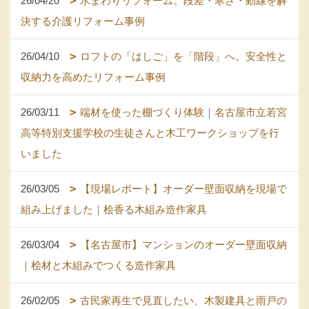
26/04/20
水まわりリフォーム。段差・寒さ・動線を解
決する介護リフォーム事例
26/04/10
ロフトの「はしご」を「階段」へ。安全性と
収納力を高めたリフォーム事例
26/03/11
端材を使った棚づくり体験｜名古屋市立若宮
高等特別支援学校の生徒さんと木工ワークショップを行
いました
26/03/05
【現場レポート】オーダー壁面収納を現場で
組み上げました｜桧香る木組み造作家具
26/03/04
【名古屋市】マンションのオーダー壁面収納
｜桧材と木組みでつくる造作家具
26/02/05
古民家再生で見直したい、木製建具と雨戸の