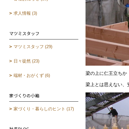
求人情報 (3)
マツミスタッフ
マツミスタッフ (29)
日々徒然 (23)
梁の上に仁王立ちか
端材・おがくず (6)
梁上とは思えない、
家づくりの小箱
家づくり・暮らしのヒント (17)
社長BLOG