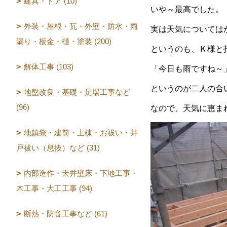
建具・ドア (10)
いや～最高でした。
外装・屋根・瓦・外壁・防水・雨
実は天気については
漏り・板金・樋・塗装 (200)
というのも、Ｋ様と
解体工事 (103)
「今日も雨ですね～
というのが二人の合
地盤改良・基礎・足場工事など
(96)
なので、天気に恵ま
地鎮祭・建前・上棟・お祓い・井
戸祓い（息抜）など (31)
内部造作・天井壁床・下地工事・
木工事・大工工事 (94)
断熱・防音工事など (61)