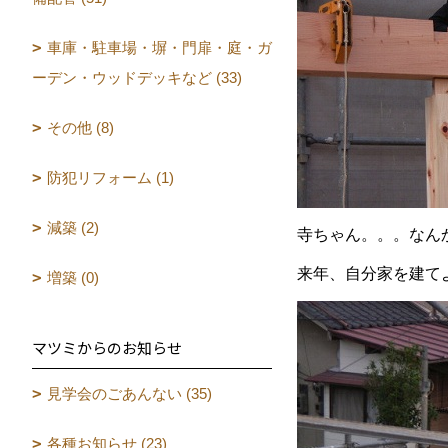
車庫・駐車場・塀・門扉・庭・ガ
ーデン・ウッドデッキなど (33)
その他 (8)
防犯リフォーム (1)
減築 (2)
寺ちゃん。。。なん
来年、自分家を建て
増築 (0)
マツミからのお知らせ
見学会のごあんない (35)
各種お知らせ (23)