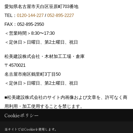
愛知県名古屋市天白区笹原町703番地
TEL：
0120-144-227
/
052-895-2227
FAX：052-895-2950
＜営業時間＞8:30〜17:30
＜定休日＞日曜日、第2土曜日、祝日
松美建設株式会社・木材加工工場・倉庫
〒4570021
名古屋市南区鶴里町3丁目50
＜定休日＞日曜日、第2土曜日、祝日
■松美建設株式会社のサイト内画像および文章を、許可なく商
用利用・加工使用することを禁じます。
Cookieポリシー
Copyright (c) matsumikensetsu. All Rights Reserved.
当サイトではCookieを使用します。