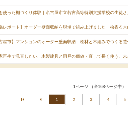
を使った棚づくり体験｜名古屋市立若宮高等特別支援学校の生徒さ
場レポート】オーダー壁面収納を現場で組み上げました｜桧香る木
古屋市】マンションのオーダー壁面収納｜桧材と木組みでつくる造
家再生で見直したい、木製建具と雨戸の価値・直して長く使う。未
1ページ （全168ページ中）
1
2
3
4
5