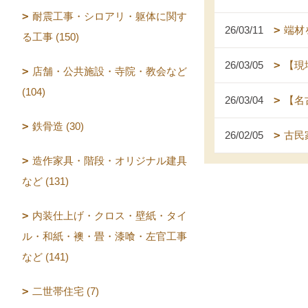
耐震工事・シロアリ・躯体に関す
26/03/11
端材
る工事 (150)
26/03/05
【現
店舗・公共施設・寺院・教会など
(104)
26/03/04
【名
鉄骨造 (30)
26/02/05
古民
造作家具・階段・オリジナル建具
など (131)
内装仕上げ・クロス・壁紙・タイ
ル・和紙・襖・畳・漆喰・左官工事
など (141)
二世帯住宅 (7)