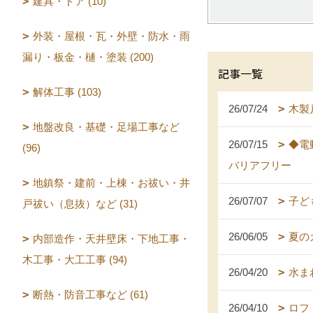
建具・ドア (10)
外装・屋根・瓦・外壁・防水・雨
漏り・板金・樋・塗装 (200)
記事一覧
解体工事 (103)
26/07/24
木製
地盤改良・基礎・足場工事など
26/07/15
◆電
(96)
バリアフリー
地鎮祭・建前・上棟・お祓い・井
26/07/07
子ど
戸祓い（息抜）など (31)
26/06/05
夏の
内部造作・天井壁床・下地工事・
木工事・大工工事 (94)
26/04/20
水ま
断熱・防音工事など (61)
26/04/10
ロフ