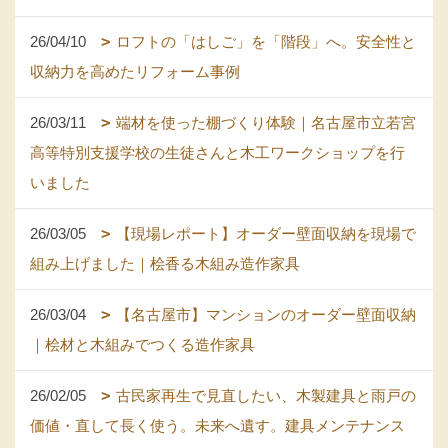
26/04/10
ロフトの「はしご」を「階段」へ。安全性と
収納力を高めたリフォーム事例
26/03/11
端材を使った棚づくり体験｜名古屋市立若宮
高等特別支援学校の生徒さんと木工ワークショップを行
いました
26/03/05
【現場レポート】オーダー壁面収納を現場で
組み上げました｜桧香る木組み造作家具
26/03/04
【名古屋市】マンションのオーダー壁面収納
｜桧材と木組みでつくる造作家具
26/02/05
古民家再生で見直したい、木製建具と雨戸の
価値・直して長く使う。未来へ遺す。建具メンテナンス