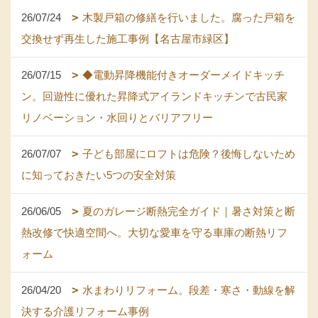
26/07/24
木製戸箱の修繕を行いました。腐った戸箱を
交換せず再生した施工事例【名古屋市緑区】
26/07/15
◆電動昇降機能付きオーダーメイドキッチ
ン。回遊性に優れた昇降式アイランドキッチンで古民家
リノベーション・水回りとバリアフリー
26/07/07
子ども部屋にロフトは危険？後悔しないため
に知っておきたい5つの安全対策
26/06/05
夏のガレージ断熱完全ガイド｜暑さ対策と断
熱改修で快適空間へ。大切な愛車を守る車庫の断熱リフ
ォーム
26/04/20
水まわりリフォーム。段差・寒さ・動線を解
決する介護リフォーム事例