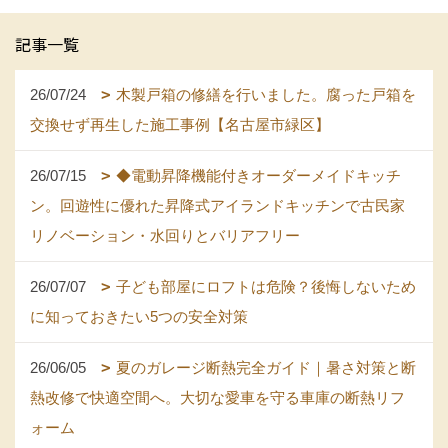
記事一覧
26/07/24
木製戸箱の修繕を行いました。腐った戸箱を
交換せず再生した施工事例【名古屋市緑区】
26/07/15
◆電動昇降機能付きオーダーメイドキッチ
ン。回遊性に優れた昇降式アイランドキッチンで古民家
リノベーション・水回りとバリアフリー
26/07/07
子ども部屋にロフトは危険？後悔しないため
に知っておきたい5つの安全対策
26/06/05
夏のガレージ断熱完全ガイド｜暑さ対策と断
熱改修で快適空間へ。大切な愛車を守る車庫の断熱リフ
ォーム