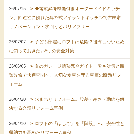
26/07/15
◆電動昇降機能付きオーダーメイドキッチ
ン。回遊性に優れた昇降式アイランドキッチンで古民家
リノベーション・水回りとバリアフリー
26/07/07
子ども部屋にロフトは危険？後悔しないため
に知っておきたい5つの安全対策
26/06/05
夏のガレージ断熱完全ガイド｜暑さ対策と断
熱改修で快適空間へ。大切な愛車を守る車庫の断熱リフ
ォーム
26/04/20
水まわりリフォーム。段差・寒さ・動線を解
決する介護リフォーム事例
26/04/10
ロフトの「はしご」を「階段」へ。安全性と
収納力を高めたリフォーム事例