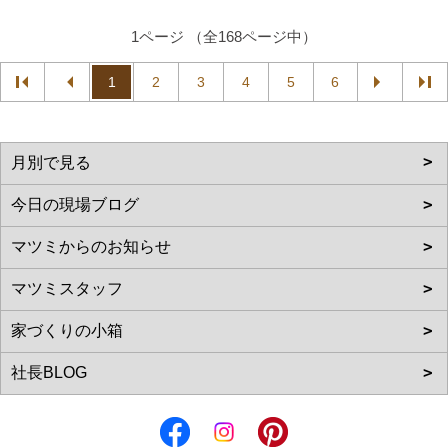
1ページ （全168ページ中）
1
2
3
4
5
6