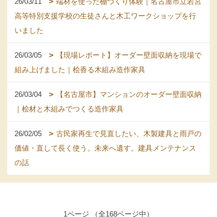
26/03/11
端材を使った棚づくり体験｜名古屋市立若宮
高等特別支援学校の生徒さんと木工ワークショップを行
いました
26/03/05
【現場レポート】オーダー壁面収納を現場で
組み上げました｜桧香る木組み造作家具
26/03/04
【名古屋市】マンションのオーダー壁面収納
｜桧材と木組みでつくる造作家具
26/02/05
古民家再生で見直したい、木製建具と雨戸の
価値・直して長く使う。未来へ遺す。建具メンテナンス
の話
1ページ （全168ページ中）