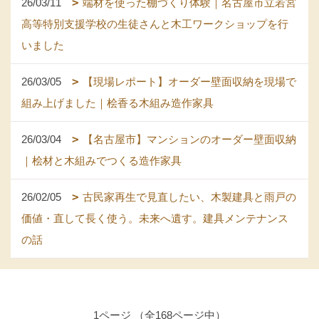
26/03/11
端材を使った棚づくり体験｜名古屋市立若宮
高等特別支援学校の生徒さんと木工ワークショップを行
いました
26/03/05
【現場レポート】オーダー壁面収納を現場で
組み上げました｜桧香る木組み造作家具
26/03/04
【名古屋市】マンションのオーダー壁面収納
｜桧材と木組みでつくる造作家具
26/02/05
古民家再生で見直したい、木製建具と雨戸の
価値・直して長く使う。未来へ遺す。建具メンテナンス
の話
1ページ （全168ページ中）