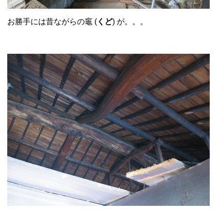
お勝手には昔ながらの
竈 (
くど
) が。。。