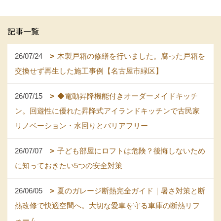
記事一覧
26/07/24
木製戸箱の修繕を行いました。腐った戸箱を
交換せず再生した施工事例【名古屋市緑区】
26/07/15
◆電動昇降機能付きオーダーメイドキッチ
ン。回遊性に優れた昇降式アイランドキッチンで古民家
リノベーション・水回りとバリアフリー
26/07/07
子ども部屋にロフトは危険？後悔しないため
に知っておきたい5つの安全対策
26/06/05
夏のガレージ断熱完全ガイド｜暑さ対策と断
熱改修で快適空間へ。大切な愛車を守る車庫の断熱リフ
ォーム