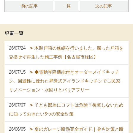
前の記事
一覧
次の記事
記事一覧
26/07/24
木製戸箱の修繕を行いました。腐った戸箱を
交換せず再生した施工事例【名古屋市緑区】
26/07/15
◆電動昇降機能付きオーダーメイドキッチ
ン。回遊性に優れた昇降式アイランドキッチンで古民家
リノベーション・水回りとバリアフリー
26/07/07
子ども部屋にロフトは危険？後悔しないため
に知っておきたい5つの安全対策
26/06/05
夏のガレージ断熱完全ガイド｜暑さ対策と断