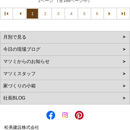
1ページ （全168ページ中）
1
2
3
4
5
6
松美建設株式会社