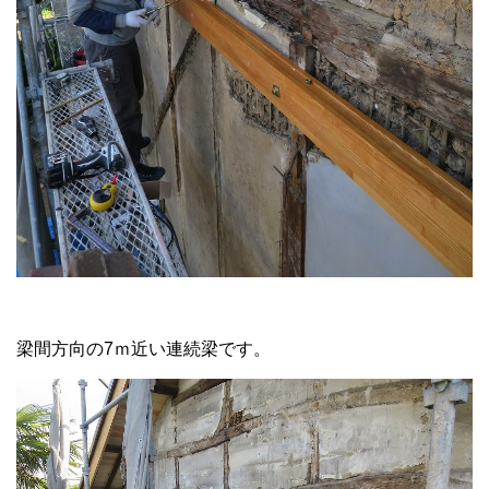
梁間方向の7ｍ近い連続梁です。