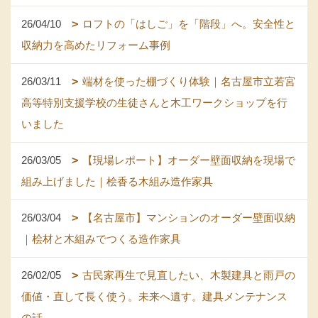
26/04/10
ロフトの「はしご」を「階段」へ。安全性と
収納力を高めたリフォーム事例
26/03/11
端材を使った棚づくり体験｜名古屋市立若宮
高等特別支援学校の生徒さんと木工ワークショップを行
いました
26/03/05
【現場レポート】オーダー壁面収納を現場で
組み上げました｜桧香る木組み造作家具
26/03/04
【名古屋市】マンションのオーダー壁面収納
｜桧材と木組みでつくる造作家具
26/02/05
古民家再生で見直したい、木製建具と雨戸の
価値・直して長く使う。未来へ遺す。建具メンテナンス
の話