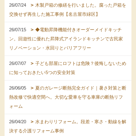
26/07/24
木製戸箱の修繕を行いました。腐った戸箱を
交換せず再生した施工事例【名古屋市緑区】
26/07/15
◆電動昇降機能付きオーダーメイドキッチ
ン。回遊性に優れた昇降式アイランドキッチンで古民家
リノベーション・水回りとバリアフリー
26/07/07
子ども部屋にロフトは危険？後悔しないため
に知っておきたい5つの安全対策
26/06/05
夏のガレージ断熱完全ガイド｜暑さ対策と断
熱改修で快適空間へ。大切な愛車を守る車庫の断熱リフ
ォーム
26/04/20
水まわりリフォーム。段差・寒さ・動線を解
決する介護リフォーム事例