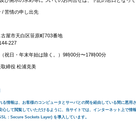
及び開示の求め等についてのお問合せは、下記の窓口となって
 / 苦情の申し出先
県名古屋市天白区笹原町703番地
44-227
祝日・年末年始は除く。）9時00分〜17時00分
表取締役 松浦克美
】
れる情報は、お客様のコンピュータとサーバとの間を経由している間に悪用
安心して閲覧していただけるように、当サイトでは、インターネット上で情
Secure Sockets Layer) を導入しています。