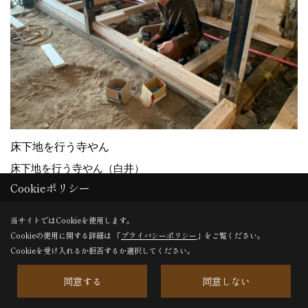
床下地を行う寺やん
床下地を行う寺やん（白井）
Cookieポリシー
当サイトではCookieを使用します。
26. 2020年12月07日
Cookieの使用に関する詳細は 「
プライバシーポリシー
」をご覧ください。
Cookieを受け入れるか拒否するか選択してください。
同意する
同意しない