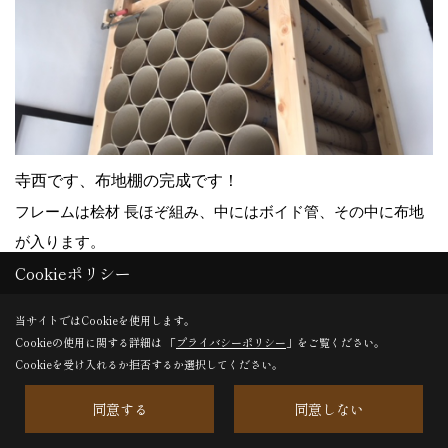
寺西です、布地棚の完成です！
フレームは桧材 長ほぞ組み、中にはボイド管、その中に布地
が入ります。
Cookieポリシー
当サイトではCookieを使用します。
24. 2018年07月19日
Cookieの使用に関する詳細は 「
プライバシーポリシー
」をご覧ください。
Cookieを受け入れるか拒否するか選択してください。
同意する
同意しない