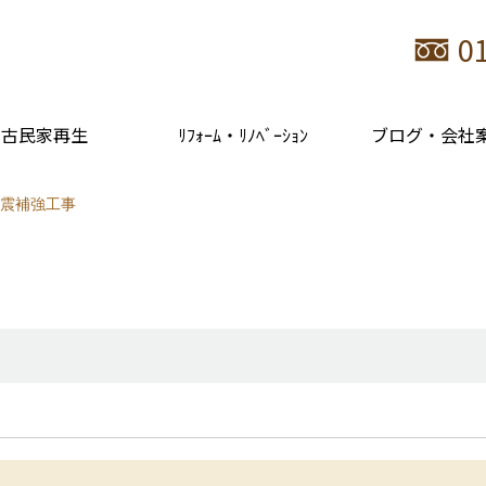
0
古民家再生
ﾘﾌｫｰﾑ・ﾘﾉﾍﾞｰｼｮﾝ
ブログ・会社
震補強工事
。