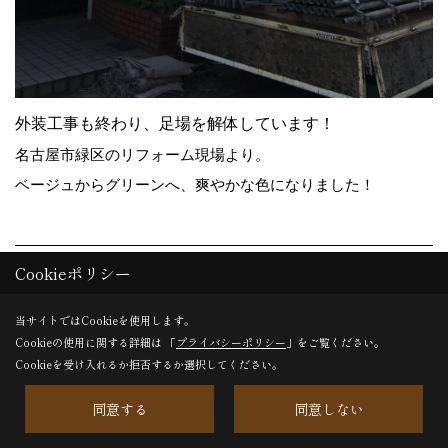
外装工事も終わり、足場を解体しています！
名古屋市緑区のリフォーム現場より。
ベージュからグリーンへ、爽やかな色になりました！
24. 2017年11月22日
Cookieポリシー
当サイトではCookieを使用します。
Cookieの使用に関する詳細は 「
プライバシーポリシー
」をご覧ください。
Cookieを受け入れるか拒否するか選択してください。
同意する
同意しない