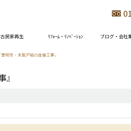
0
古民家再生
ﾘﾌｫｰﾑ・ﾘﾉﾍﾞｰｼｮﾝ
ブログ・会社
9『豊明市・木製戸箱の改修工事』
工事』