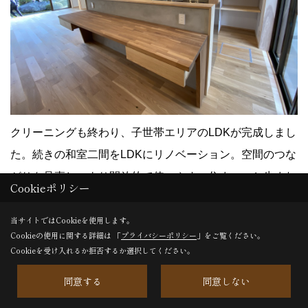
クリーニングも終わり、子世帯エリアのLDKが完成しまし
た。続きの和室二間をLDKにリノベーション。空間のつな
がりを見直し、より開放的で使いやすい住まいへと生まれ
Cookieポリシー
変わりました。
当サイトではCookieを使用します。
24. 2020年02月15日
Cookieの使用に関する詳細は 「
プライバシーポリシー
」をご覧ください。
Cookieを受け入れるか拒否するか選択してください。
同意する
同意しない