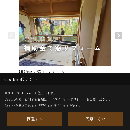
補助金で窓リフォーム
外壁塗装
Cookieポリシー
先進的窓リノベ2026事業活用 断熱防音を高め
建物を紫
る窓リフォーム
当サイトではCookieを使用します。
Cookieの使用に関する詳細は 「
プライバシーポリシー
」をご覧ください。
Cookieを受け入れるか拒否するか選択してください。
一覧へ戻る
同意する
同意しない