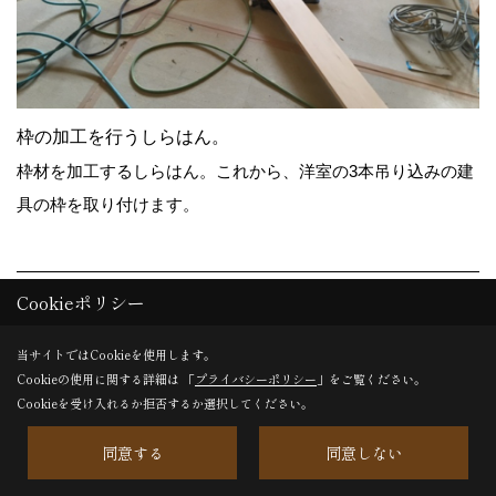
枠の加工を行うしらはん。
枠材を加工するしらはん。これから、洋室の3本吊り込みの建
具の枠を取り付けます。
31. 2016年05月17日
Cookieポリシー
当サイトではCookieを使用します。
Cookieの使用に関する詳細は 「
プライバシーポリシー
」をご覧ください。
Cookieを受け入れるか拒否するか選択してください。
同意する
同意しない