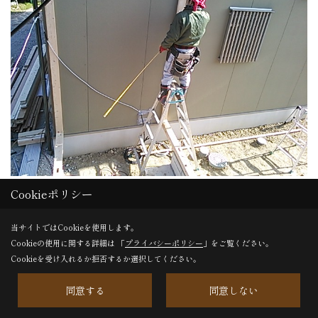
Cookieポリシー
中川です、添え柱取付中の白井君。
当サイトではCookieを使用します。
Cookieの使用に関する詳細は 「
プライバシーポリシー
」をご覧ください。
31. 2014年01月09日
Cookieを受け入れるか拒否するか選択してください。
同意する
同意しない