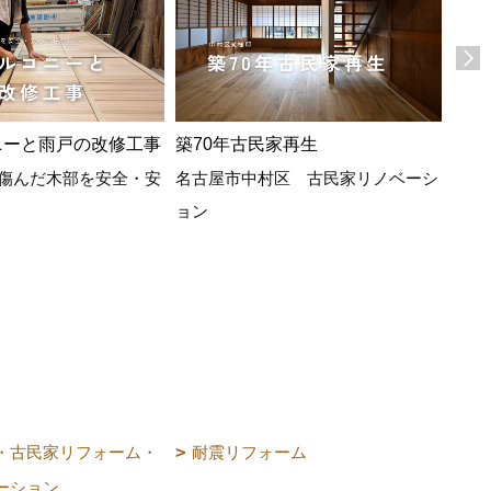
ニーと雨戸の改修工事
築70年古民家再生
シロ
傷んだ木部を安全・安
名古屋市中村区 古民家リノベーシ
例
ョン
白蟻
震性
・古民家リフォーム・
耐震リフォーム
ーション