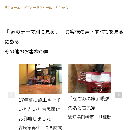
リフォーム・ビフォーアフターはこちらから
『 家のテーマ別に見る 』 - お客様の声・すべてを見る
にある
その他のお客様の声
「なごみの家」暖炉
土間
17年前に施工させて
のある古民家
のシ
いただいた古民家に
愛知県岡崎市 Ｈ様邸
知多地
お邪魔しました
古民家再生 ＯＢ訪問