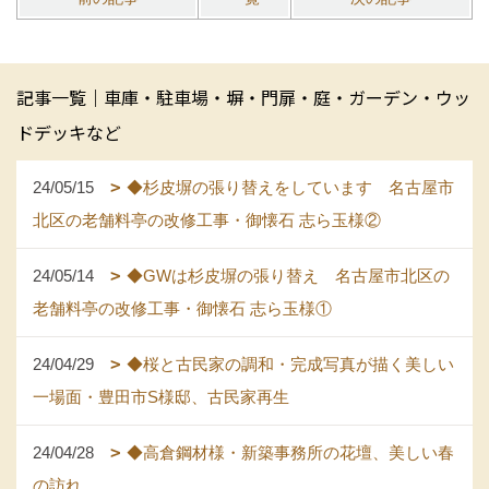
記事一覧｜車庫・駐車場・塀・門扉・庭・ガーデン・ウッ
ドデッキなど
24/05/15
◆杉皮塀の張り替えをしています 名古屋市
北区の老舗料亭の改修工事・御懐石 志ら玉様②
24/05/14
◆GWは杉皮塀の張り替え 名古屋市北区の
老舗料亭の改修工事・御懐石 志ら玉様①
24/04/29
◆桜と古民家の調和・完成写真が描く美しい
一場面・豊田市S様邸、古民家再生
24/04/28
◆高倉鋼材様・新築事務所の花壇、美しい春
の訪れ