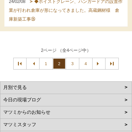
24/02/08
◆ホイストクレーン、ハンガードアの設置作
業が行われ倉庫が形になってきました。高蔵鋼材様 倉
庫新築工事㉖
2ページ （全4ページ中）
1
2
3
4