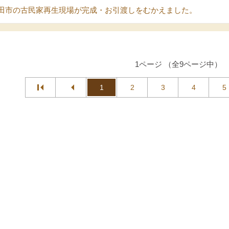
田市の古民家再生現場が完成・お引渡しをむかえました。
1ページ （全9ページ中）
1
2
3
4
5