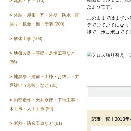
建具・ドア (10)
たようです。
外装・屋根・瓦・外壁・防水・雨
このままではまずい
漏り・板金・樋・塗装 (200)
テでごてごてになっ
後で、ポコポコでて
解体工事 (103)
地盤改良・基礎・足場工事など
(96)
地鎮祭・建前・上棟・お祓い・井
戸祓い（息抜）など (31)
内部造作・天井壁床・下地工事・
木工事・大工工事 (94)
記事一覧｜2018年
断熱・防音工事など (61)