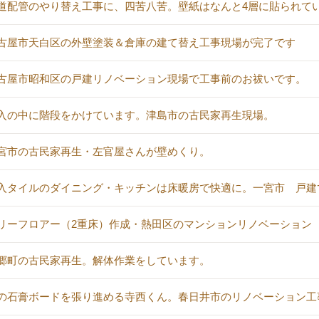
道配管のやり替え工事に、四苦八苦。壁紙はなんと4層に貼られて
古屋市天白区の外壁塗装＆倉庫の建て替え工事現場が完了です
古屋市昭和区の戸建リノベーション現場で工事前のお祓いです。
入の中に階段をかけています。津島市の古民家再生現場。
宮市の古民家再生・左官屋さんが壁めくり。
入タイルのダイニング・キッチンは床暖房で快適に。一宮市 戸建
リーフロアー（2重床）作成・熱田区のマンションリノベーション
郷町の古民家再生。解体作業をしています。
の石膏ボードを張り進める寺西くん。春日井市のリノベーション工