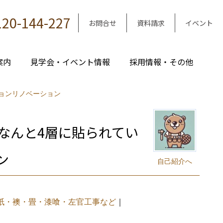
120-144-227
お問合せ
資料請求
イベント
案内
見学会・イベント情報
採用情報・その他
ョンリノベーション
なんと4層に貼られてい
ン
自己紹介へ
｜
紙・襖・畳・漆喰・左官工事など
｜