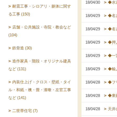
18/04/30
◆水
耐震工事・シロアリ・躯体に関す
る工事 (150)
18/04/29
◆名
店舗・公共施設・寺院・教会など
18/04/29
◆名
(104)
18/04/29
◆押
鉄骨造 (30)
18/04/29
◆一
造作家具・階段・オリジナル建具
など (131)
18/04/29
◆輸
内装仕上げ・クロス・壁紙・タイ
18/04/28
◆フ
ル・和紙・襖・畳・漆喰・左官工事
18/04/28
◆東
など (141)
18/04/28
天井
二世帯住宅 (7)